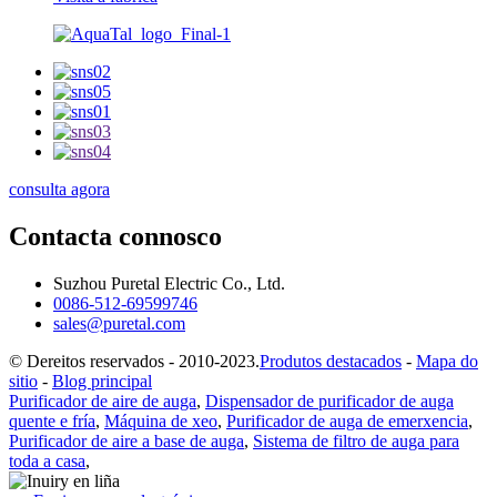
consulta agora
Contacta connosco
Suzhou Puretal Electric Co., Ltd.
0086-512-69599746
sales@puretal.com
© Dereitos reservados - 2010-2023.
Produtos destacados
-
Mapa do
sitio
-
Blog principal
Purificador de aire de auga
,
Dispensador de purificador de auga
quente e fría
,
Máquina de xeo
,
Purificador de auga de emerxencia
,
Purificador de aire a base de auga
,
Sistema de filtro de auga para
toda a casa
,