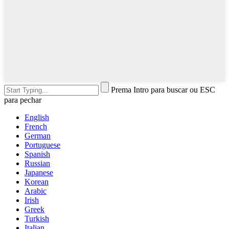
Prema Intro para buscar ou ESC
para pechar
English
French
German
Portuguese
Spanish
Russian
Japanese
Korean
Arabic
Irish
Greek
Turkish
Italian